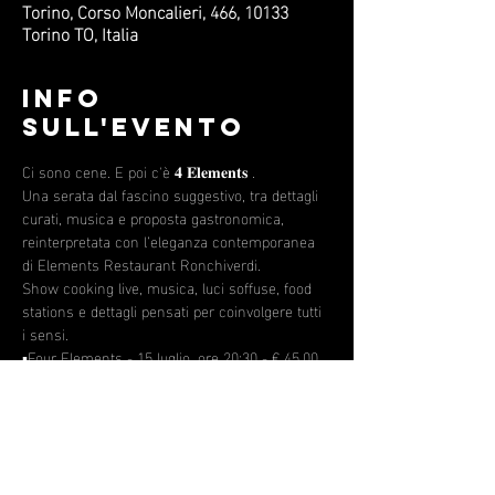
Torino, Corso Moncalieri, 466, 10133
Torino TO, Italia
Info
sull'evento
Ci sono cene. E poi c'è 𝟒 𝐄𝐥𝐞𝐦𝐞𝐧𝐭𝐬 . 
Una serata dal fascino suggestivo, tra dettagli 
curati, musica e proposta gastronomica, 
reinterpretata con l’eleganza contemporanea 
di Elements Restaurant Ronchiverdi.
Show cooking live, musica, luci soffuse, food 
stations e dettagli pensati per coinvolgere tutti 
i sensi.
▪️Four Elements - 15 luglio, ore 20:30 - € 45,00
▪️Show cooking experience
▪️Live music= selection music: Gianluca 
Argante | percussion: Chris Villa
Mostra di più