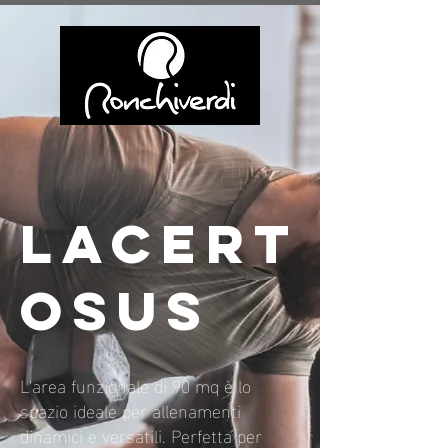
LACERT
OSUS
L'area funzionale di 90 mq è lo
spazio ideale per allenamenti
dinamici e versatili. Perfetta per