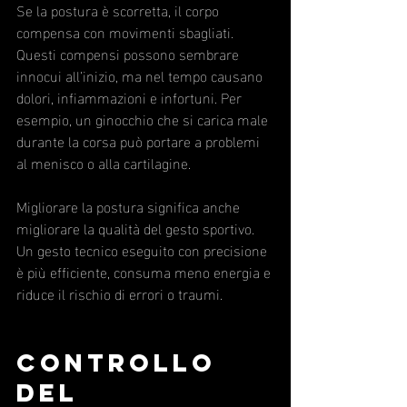
Se la postura è scorretta, il corpo 
compensa con movimenti sbagliati. 
Questi compensi possono sembrare 
innocui all’inizio, ma nel tempo causano 
dolori, infiammazioni e infortuni. Per 
esempio, un ginocchio che si carica male 
durante la corsa può portare a problemi 
al menisco o alla cartilagine.
Migliorare la postura significa anche 
migliorare la qualità del gesto sportivo. 
Un gesto tecnico eseguito con precisione 
è più efficiente, consuma meno energia e 
riduce il rischio di errori o traumi.
Controllo 
del 