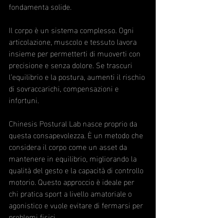
fondamenta solide.
Il corpo è un sistema complesso. Ogni 
articolazione, muscolo e tessuto lavora 
insieme per permetterti di muoverti con 
precisione e senza dolore. Se trascuri 
l’equilibrio e la postura, aumenti il rischio 
di sovraccarichi, compensazioni e 
infortuni.
Chinesis Postural Lab nasce proprio da 
questa consapevolezza. È un metodo che 
considera il corpo come un asset da 
mantenere in equilibrio, migliorando la 
qualità del gesto e la capacità di controllo 
motorio. Questo approccio è ideale per 
chi pratica sport a livello amatoriale o 
agonistico e vuole evitare di fermarsi per 
problemi fisici.