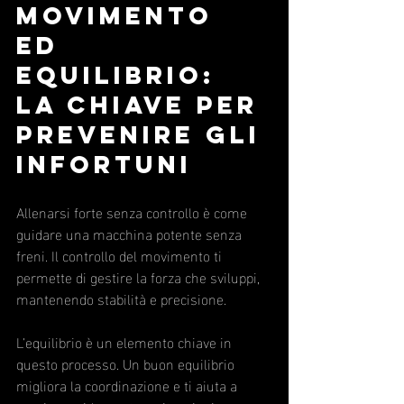
movimento 
ed 
equilibrio: 
la chiave per 
prevenire gli 
infortuni
Allenarsi forte senza controllo è come 
guidare una macchina potente senza 
freni. Il controllo del movimento ti 
permette di gestire la forza che sviluppi, 
mantenendo stabilità e precisione.
L’equilibrio è un elemento chiave in 
questo processo. Un buon equilibrio 
migliora la coordinazione e ti aiuta a 