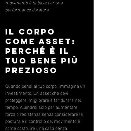
movimento è la base per una 
performance duratura
Il corpo 
come asset: 
perché è il 
tuo bene più 
prezioso
Quando pensi al tuo corpo, immagina un 
investimento. Un asset che devi 
proteggere, migliorare e far durare nel 
tempo. Allenarsi solo per aumentare 
forza o resistenza senza considerare la 
postura e il controllo del movimento è 
come costruire una casa senza 