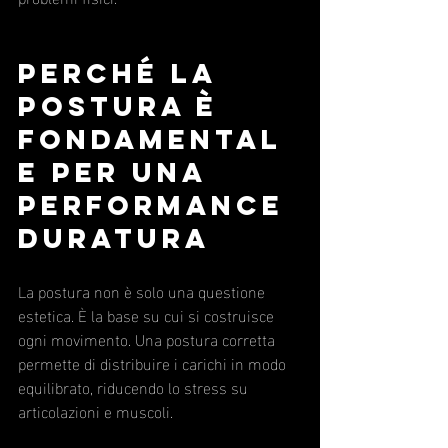
Perché la 
postura è 
fondamental
e per una 
performance 
duratura
La postura non è solo una questione 
estetica. È la base su cui si costruisce 
ogni movimento. Una postura corretta 
permette di distribuire i carichi in modo 
equilibrato, riducendo lo stress su 
articolazioni e muscoli.