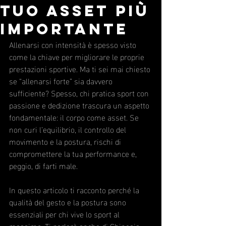
tuo asset più
importante
Allenarsi con intensità è spesso visto 
come la chiave per migliorare le proprie 
prestazioni sportive. Ma ti sei mai chiesto 
se “allenarsi forte” sia davvero 
sufficiente? Spesso, chi pratica sport con 
passione e dedizione trascura un aspetto 
fondamentale: il corpo come asset. Se 
non curi l’equilibrio, il controllo del 
movimento e la postura, rischi di 
compromettere la tua performance e, 
peggio, di farti male.
In questo articolo ti racconto perché la 
qualità del gesto e la postura sono 
essenziali per chi vive lo sport al 
massimo. Ti parlerò anche di Chinesis 