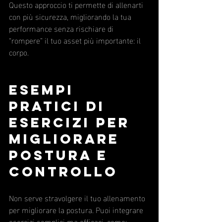
Questo approccio ti permette di allenarti 
con più sicurezza, migliorando la tua 
performance senza rischiare di 
“rompere” il tuo asset più importante: il 
corpo.
Esempi 
pratici di 
esercizi per 
migliorare 
postura e 
controllo
Non serve stravolgere il tuo allenamento 
per migliorare la postura. Puoi integrare 
esercizi semplici ma efficaci, come: