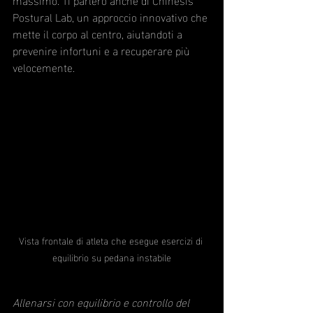
Postural Lab, un approccio innovativo che 
mette il corpo al centro, aiutandoti a 
prevenire infortuni e a recuperare più 
velocemente.
Vista frontale di atleta che esegue esercizi di 
equilibrio su pedana instabile
Allenarsi con equilibrio e controllo del 