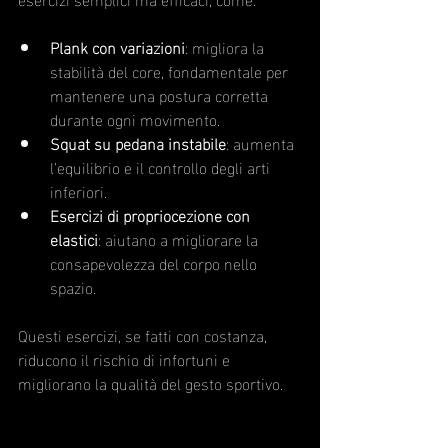
Plank con variazioni
: migliora la 
stabilità del core, fondamentale per 
mantenere una postura corretta 
durante ogni movimento.
Squat su pedana instabile
: aumenta 
l’equilibrio e il controllo degli arti 
inferiori.
Esercizi di propriocezione con 
elastici
: aiutano a migliorare la 
consapevolezza del corpo nello 
spazio.
Questi esercizi, se fatti con costanza, 
riducono il rischio di infortuni e 
migliorano la qualità del gesto sportivo.