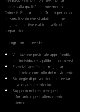
non basta solo la forza. Devi lavorare 
anche sulla qualità del movimento. 
Chinesis Postural Lab offre un percorso 
personalizzato che si adatta alle tue 
esigenze sportive e al tuo livello di 
preparazione.
Il programma prevede:
Valutazione posturale approfondita 
per individuare squilibri e compensi
Esercizi specifici per migliorare 
equilibrio e controllo del movimento
Strategie di prevenzione per evitare 
sovraccarichi e infortuni
Supporto nel recupero post-
infortunio o post-allenamento 
intenso