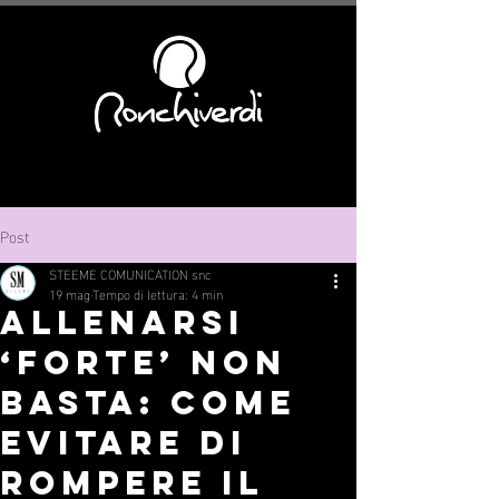
Post
STEEME COMUNICATION snc
19 mag
Tempo di lettura: 4 min
Allenarsi
‘forte’ non
basta: come
evitare di
rompere il