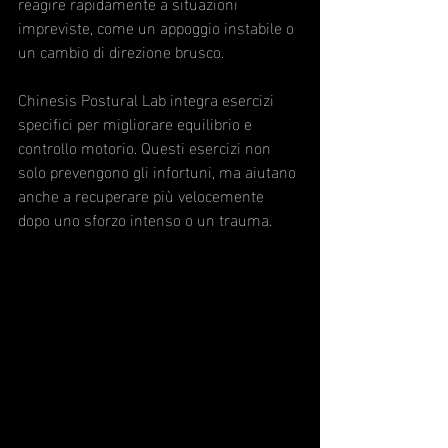
reagire rapidamente a situazioni 
impreviste, come un appoggio instabile o 
un cambio di direzione brusco.
Chinesis Postural Lab integra esercizi 
specifici per migliorare equilibrio e 
controllo motorio. Questi esercizi non 
solo prevengono gli infortuni, ma aiutano 
anche a recuperare più velocemente 
dopo uno sforzo intenso o un trauma.