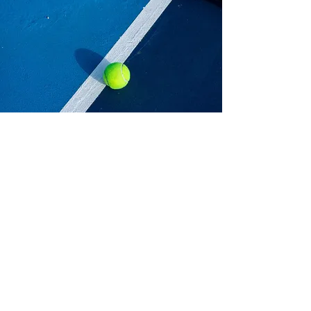
padel
young
Scopri la nuova generazione di sport con
Padel Young! Una scuola moderna e
divertente per avvicinare i più giovani al
padel, lo sport di tendenza che unisce