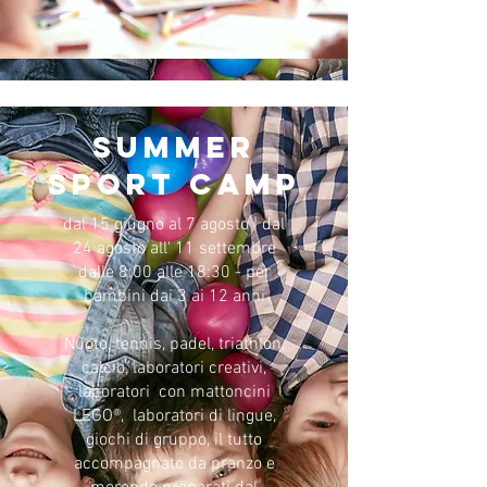
SUMMER
SPORT CAMP
dal 15 giugno al 7 agosto | dal
24 agosto all' 11 settembre
dalle 8:00 alle 18:30 - per
bambini dai 3 ai 12 anni
Nuoto, tennis, padel, triathlon,
calcio, laboratori creativi,
laboratori con mattoncini
LEGO®, laboratori di lingue,
giochi di gruppo, il tutto
accompagnato da pranzo e