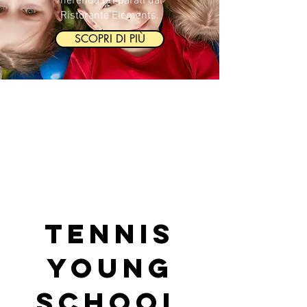
merenda preparati dal
Ristorante Elements.
SCOPRI DI PIÙ
TENNIS
YOUNG
SCHOOL