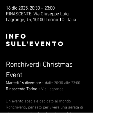
16 dic 2025, 20:30 – 23:00
RINASCENTE, Via Giuseppe Luigi
Lagrange, 15, 10100 Torino TO, Italia
Info
sull'evento
Ronchiverdi Christmas 
Event​
Martedì 16 dicembre
 • dalle 20:30 alle 23:00 
Rinascente Torino 
• Via Lagrange
Un evento speciale dedicato al mondo 
Ronchiverdi, pensato per vivere una serata di 
shopping, spettacoli e atmosfere natalizie in 
una cornice raffinata. Un’esperienza 
immersiva che unisce musica, performance, 